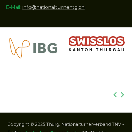
E-Mail:
info@nationalturnentg.ch
Copyright © 2025 Thurg. Nationalturnerverband TNV -