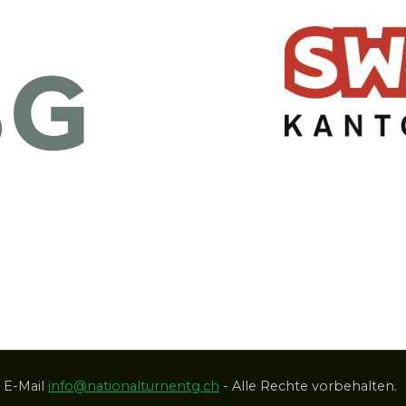
 E-Mail
info@nationalturnentg.ch
- Alle Rechte vorbehalten.