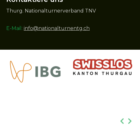
Thurg. Nationalturnerverband TNV
E-Mail:
info@nationalturnentg.ch